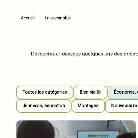
Aller
au
Accueil
En savoir plus
contenu
Découvrez ci-dessous quelques uns des projets
Toutes les catégories
Bien vieillir
Économie, 
Jeunesse, éducation
Montagne
Nouveaux mod