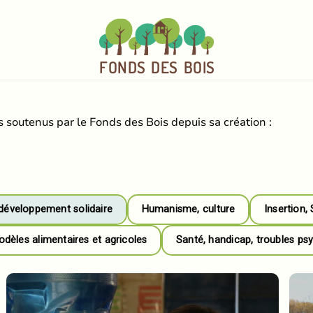
FO
N
D
S
DE
S
BOI
S
 soutenus par le Fonds des Bois depuis sa création :
développement solidaire
Humanisme, culture
Insertion,
èles alimentaires et agricoles
Santé, handicap, troubles ps