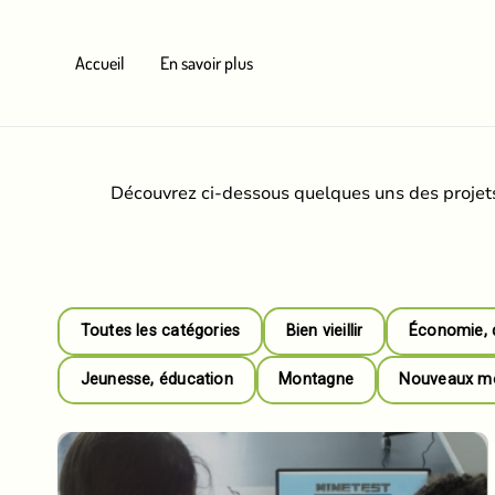
Aller
au
Accueil
En savoir plus
contenu
Découvrez ci-dessous quelques uns des projets
Toutes les catégories
Bien vieillir
Économie, 
Jeunesse, éducation
Montagne
Nouveaux mod