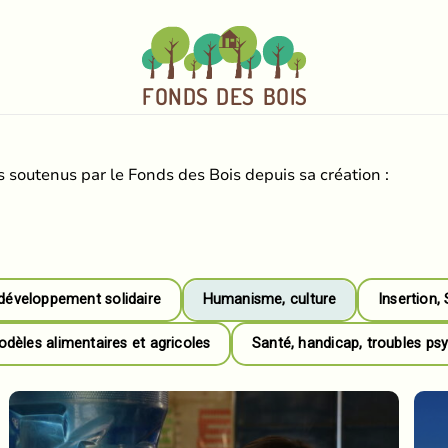
FO
N
D
S
DE
S
BOI
S
 soutenus par le Fonds des Bois depuis sa création :
développement solidaire
Humanisme, culture
Insertion,
èles alimentaires et agricoles
Santé, handicap, troubles ps