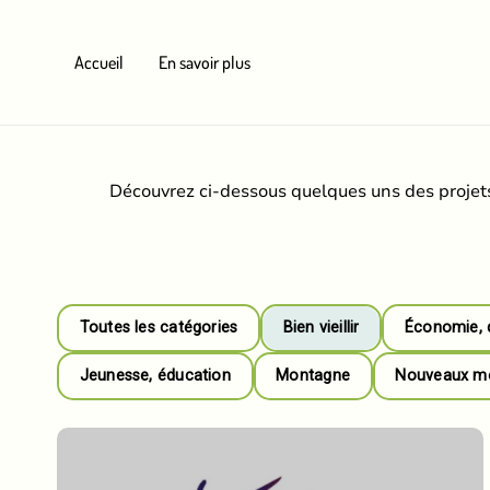
Aller
au
Accueil
En savoir plus
contenu
Découvrez ci-dessous quelques uns des projets
Toutes les catégories
Bien vieillir
Économie, 
Jeunesse, éducation
Montagne
Nouveaux mod