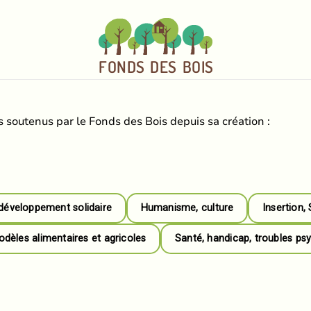
FO
N
D
S
DE
S
BOI
S
 soutenus par le Fonds des Bois depuis sa création :
développement solidaire
Humanisme, culture
Insertion,
èles alimentaires et agricoles
Santé, handicap, troubles ps