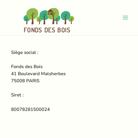
Aller
au
contenu
Main
FO
N
D
S
DE
S
BOI
S
Men
Siège social :
Fonds des Bois
41 Boulevard Malsherbes
75008 PARIS
Siret :
80078281500024