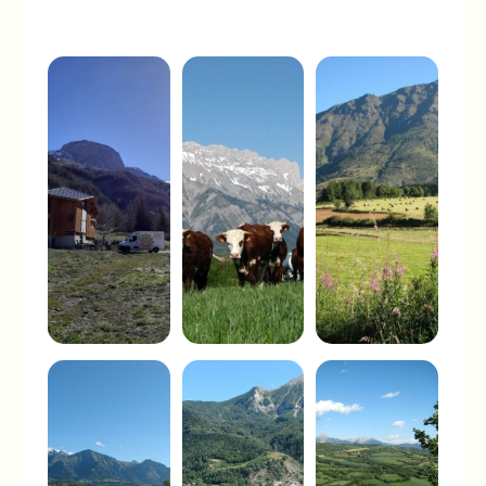
A la fromagerie
Hautes-Alpes,
du Queyras,
05, Alpage du
Château-Ville-
plateau
Vieille, Queyras,
d’Emparis,
Hautes-Alpes.
berger et son
troupeau