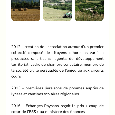
A la fromagerie
du Queyras,
Château-Ville-
Vieille, Queyras,
2012 – création de l’association autour d’un premier
Hautes-Alpes.
collectif composé de citoyens d’horizons variés :
producteurs, artisans, agents de développement
territorial, cadre de chambre consulaire, membre de
la société civile persuadés de l’enjeu lié aux circuits
cours
2013 – premières livraisons de pommes auprès de
lycées et cantines scolaires régionales
2016 – Echanges Paysans reçoit le prix « coup de
cœur de l’ESS » au ministère des finances