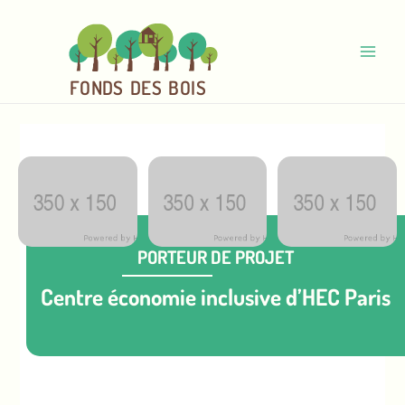
Aller
au
contenu
Main
FO
N
D
S
DE
S
BOI
S
Men
PORTEUR DE PROJET
Centre économie inclusive d’HEC Paris