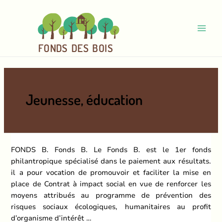
Aller
au
contenu
Main
FO
N
D
S
DE
S
BOI
S
Men
Jeunesse, éducation
FONDS B. Fonds B. Le Fonds B. est le 1er fonds
philantropique spécialisé dans le paiement aux résultats.
il a pour vocation de promouvoir et faciliter la mise en
place de Contrat à impact social en vue de renforcer les
moyens attribués au programme de prévention des
risques sociaux écologiques, humanitaires au profit
d’organisme d’intérêt …