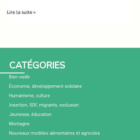
Fonds
Lire la suite »
des
bois
CATÉGORIES
Bien vieillir
Économie, développement solidaire
Humanisme, culture
Insertion, SDF, migrants, exclusion
Jeunesse, éducation
Montagne
Nouveaux modèles alimentaires et agricoles