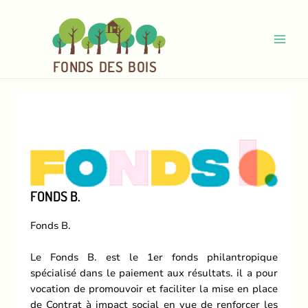
Aller
au
contenu
Main
FO
N
D
S
DE
S
BOI
S
Men
FONDS B.
Fonds B.
Le Fonds B. est le 1er fonds philantropique
spécialisé dans le paiement aux résultats. il a pour
vocation de promouvoir et faciliter la mise en place
de Contrat à impact social en vue de renforcer les