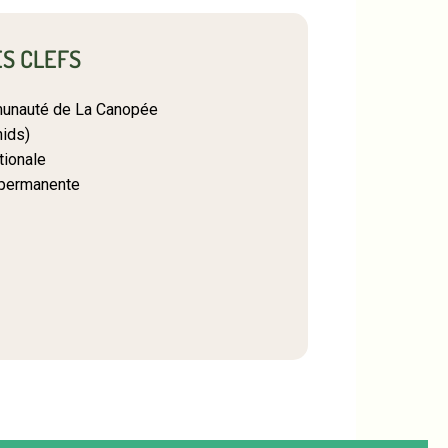
S CLEFS
unauté de La Canopée
nids)
tionale
 permanente