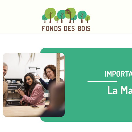
FO
N
D
S
DE
S
BOI
S
IMPORTA
La Ma