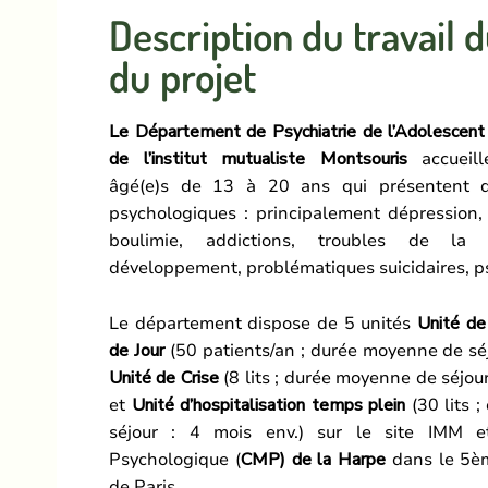
Description du travail 
du projet
Le Département de Psychiatrie
de l’Adolescent
de l’institut mutualiste Montsouris
accueill
âgé(e)s de 13 à 20 ans qui présentent di
psychologiques : principalement dépression,
boulimie, addictions, troubles de la 
développement, problématiques suicidaires, p
Le département dispose de 5 unités
Unité de
de Jour
(50 patients/an ; durée moyenne de séjo
Unité de Crise
(8 lits ; durée moyenne de séjou
et
Unité d’hospitalisation temps plein
(30 lits 
séjour : 4 mois env.) sur le site IMM e
Psychologique (
CMP) de la Harpe
dans le 5è
de Paris.