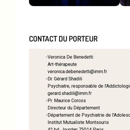
CONTACT DU PORTEUR
Veronica De Benedetti
Art-thérapeute
veronica.debenedetti@imm.fr
Dr. Gérard Shadili
Psychiatre, responsable de l’Addictolog
gerard.shadili@imm.fr
Pr. Maurice Corcos
Directeur du Département
Département de Psychiatrie de l’Adolesc
Institut Mutualiste Montsouris
42 bd. Jourdan 75014 Paris