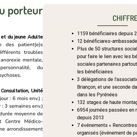
du porteur
CHIFFRE
1159 bénéficiaires depuis 
 et du jeune Adulte
12 bénéficiares-ambassadeu
e des patient(e)s
Plus de 50 structures socia
fférents troubles
pour faire le lien avec les 
 anorexie mentale,
sociales partenaires partout
personnalité, du
les bénéficiaires
sychoses.
3 délégations de l’associati
Briançon, et une seconde da
Consultation,
Unité
dans les Pyrénées
ur : 6 mois env.) ;
132 stages de haute monta
r : 3 semaines env.)
6954 journées passées en m
; durée moyenne de
depuis 2013
t Centre Médico-
7 événements « Rencontres
me arrondissement
organisés (événement de par