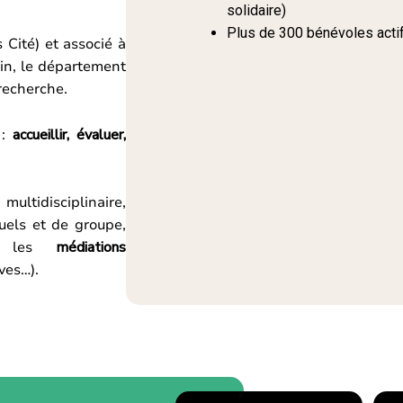
solidaire)
Plus de 300 bénévoles actif
s Cité) et associé à
in, le département
recherche.
 :
accueillir, évaluer,
ultidisciplinaire,
uels et de groupe,
re les
médiations
ives…).