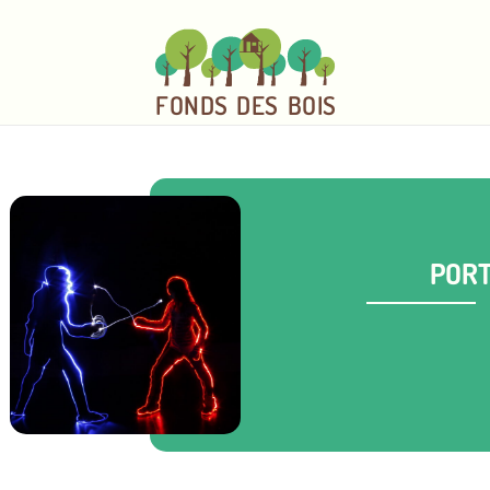
FO
N
D
S
DE
S
BOI
S
PORT