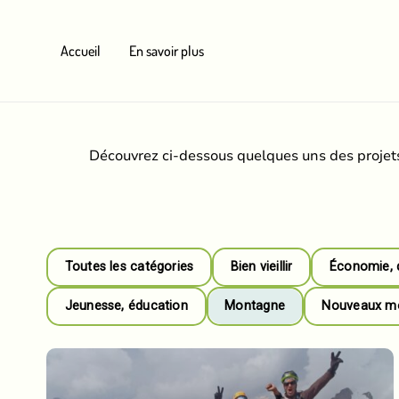
Aller
au
Accueil
En savoir plus
contenu
Découvrez ci-dessous quelques uns des projets
Toutes les catégories
Bien vieillir
Économie, 
Jeunesse, éducation
Montagne
Nouveaux mod