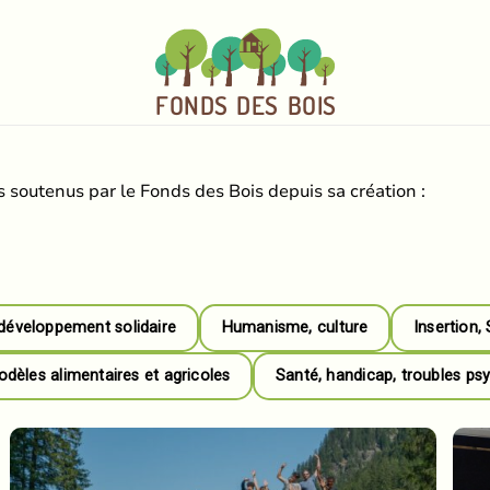
FO
N
D
S
DE
S
BOI
S
 soutenus par le Fonds des Bois depuis sa création :
développement solidaire
Humanisme, culture
Insertion,
èles alimentaires et agricoles
Santé, handicap, troubles ps